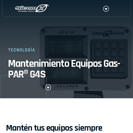
Ir
Menu
al
contenido
TECNOLOGÍA
Mantenimiento Equipos Gas-
PAR® G4S
M
e
n
u
Mantén tus equipos siempre