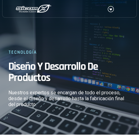
Ir
Menu
al
contenido
TECNOLOGÍA
Diseño Y Desarrollo De
Productos
Nuestros expertos se encargan de todo el proceso,
desde el diseño y desarrollo hasta la fabricación final
del producto.