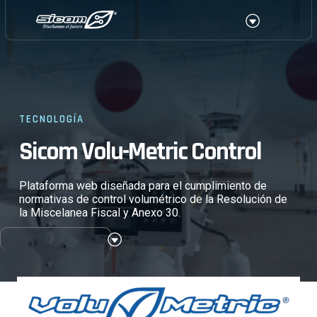
Ir
Menu
al
contenido
TECNOLOGÍA
Sicom Volu-Metric Control
Plataforma web diseñada para el cumplimiento de
normativas de control volumétrico de la Resolución de
la Miscelanea Fiscal y Anexo 30.
M
e
n
u